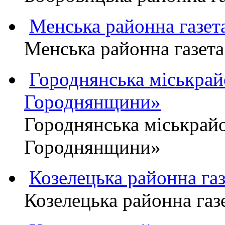
Менська районна газ
Менська районна газ
Городнянська міськра
Городнянщини»
Городнянська міськра
Городнянщини»
Козелецька районна г
Козелецька районна г