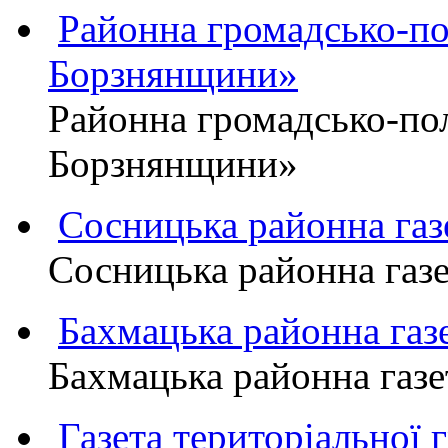
Районна громадсько-пол
Борзнянщини»
Районна громадсько-пол
Борзнянщини»
Сосницька районна га
Сосницька районна газ
Бахмацька районна г
Бахмацька районна га
Газета територіально