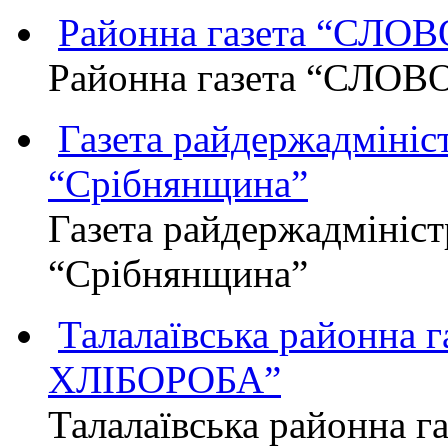
Районна газета “СЛО
Районна газета “СЛОВ
Газета райдержадмініст
“Срібнянщина”
Газета райдержадмініст
“Срібнянщина”
Талалаївська районна
ХЛІБОРОБА”
Талалаївська районна