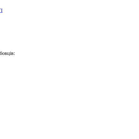
І
бовців: