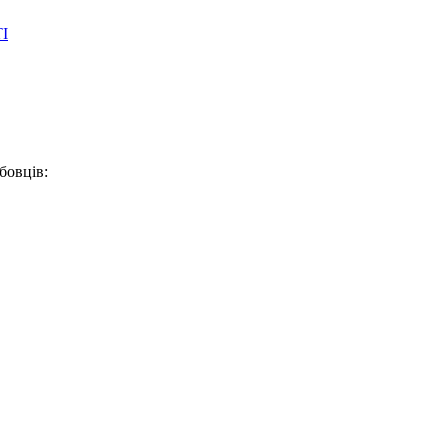
І
бовців: