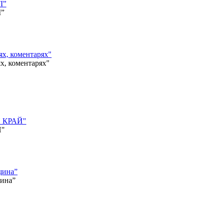
І”
І”
, коментарях"
 коментарях"
Й КРАЙ"
Й"
щина”
щина”