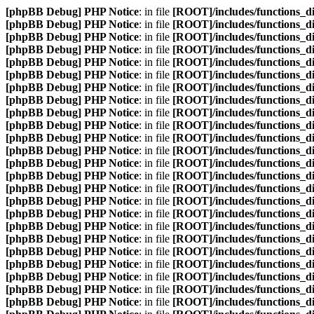
[phpBB Debug] PHP Notice
: in file
[ROOT]/includes/functions_d
[phpBB Debug] PHP Notice
: in file
[ROOT]/includes/functions_d
[phpBB Debug] PHP Notice
: in file
[ROOT]/includes/functions_d
[phpBB Debug] PHP Notice
: in file
[ROOT]/includes/functions_d
[phpBB Debug] PHP Notice
: in file
[ROOT]/includes/functions_d
[phpBB Debug] PHP Notice
: in file
[ROOT]/includes/functions_d
[phpBB Debug] PHP Notice
: in file
[ROOT]/includes/functions_d
[phpBB Debug] PHP Notice
: in file
[ROOT]/includes/functions_d
[phpBB Debug] PHP Notice
: in file
[ROOT]/includes/functions_d
[phpBB Debug] PHP Notice
: in file
[ROOT]/includes/functions_d
[phpBB Debug] PHP Notice
: in file
[ROOT]/includes/functions_d
[phpBB Debug] PHP Notice
: in file
[ROOT]/includes/functions_d
[phpBB Debug] PHP Notice
: in file
[ROOT]/includes/functions_d
[phpBB Debug] PHP Notice
: in file
[ROOT]/includes/functions_d
[phpBB Debug] PHP Notice
: in file
[ROOT]/includes/functions_d
[phpBB Debug] PHP Notice
: in file
[ROOT]/includes/functions_d
[phpBB Debug] PHP Notice
: in file
[ROOT]/includes/functions_d
[phpBB Debug] PHP Notice
: in file
[ROOT]/includes/functions_d
[phpBB Debug] PHP Notice
: in file
[ROOT]/includes/functions_d
[phpBB Debug] PHP Notice
: in file
[ROOT]/includes/functions_d
[phpBB Debug] PHP Notice
: in file
[ROOT]/includes/functions_d
[phpBB Debug] PHP Notice
: in file
[ROOT]/includes/functions_d
[phpBB Debug] PHP Notice
: in file
[ROOT]/includes/functions_d
[phpBB Debug] PHP Notice
: in file
[ROOT]/includes/functions_d