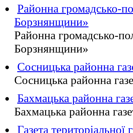
Районна громадсько-пол
Борзнянщини»
Районна громадсько-пол
Борзнянщини»
Сосницька районна га
Сосницька районна газ
Бахмацька районна г
Бахмацька районна га
Газета територіально