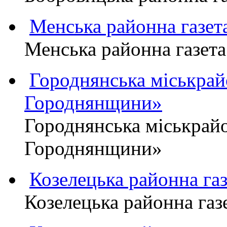
Менська районна газ
Менська районна газ
Городнянська міськра
Городнянщини»
Городнянська міськра
Городнянщини»
Козелецька районна г
Козелецька районна г