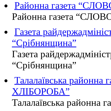
Районна газета “СЛО
Районна газета “СЛОВ
Газета райдержадмініст
“Срібнянщина”
Газета райдержадмініст
“Срібнянщина”
Талалаївська районна
ХЛІБОРОБА”
Талалаївська районна