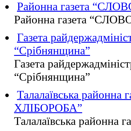
Районна газета “СЛО
Районна газета “СЛОВ
Газета райдержадмініст
“Срібнянщина”
Газета райдержадмініст
“Срібнянщина”
Талалаївська районна
ХЛІБОРОБА”
Талалаївська районна