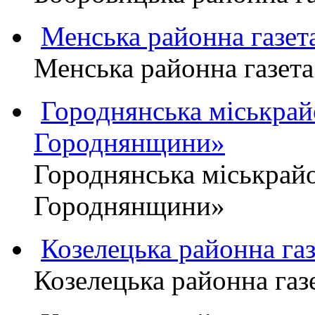
Менська районна газ
Менська районна газ
Городнянська міськра
Городнянщини»
Городнянська міськра
Городнянщини»
Козелецька районна г
Козелецька районна г