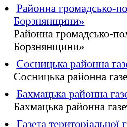
Районна громадсько-пол
Борзнянщини»
Районна громадсько-пол
Борзнянщини»
Сосницька районна га
Сосницька районна газ
Бахмацька районна г
Бахмацька районна га
Газета територіально