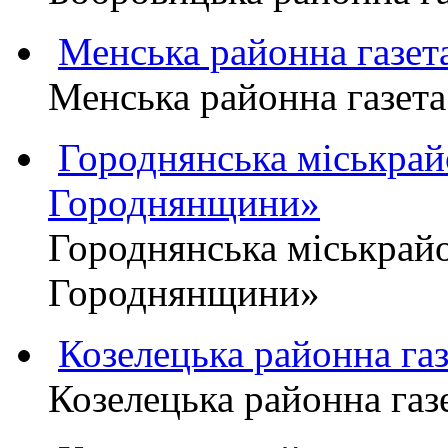
Менська районна газ
Менська районна газ
Городнянська міськра
Городнянщини»
Городнянська міськра
Городнянщини»
Козелецька районна г
Козелецька районна г