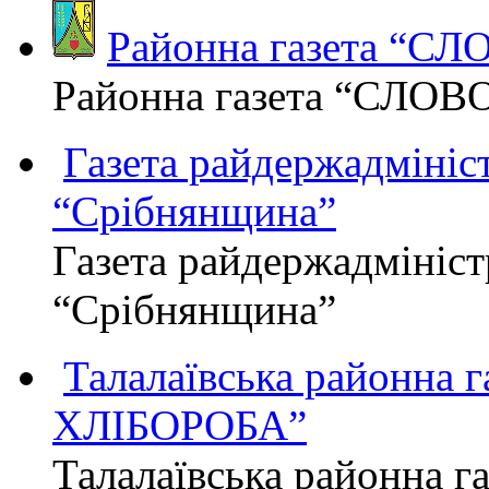
Районна газета “С
Районна газета “СЛОВ
Газета райдержадмініст
“Срібнянщина”
Газета райдержадмініст
“Срібнянщина”
Талалаївська районна
ХЛІБОРОБА”
Талалаївська районна