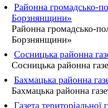
Районна громадсько-пол
Борзнянщини»
Районна громадсько-пол
Борзнянщини»
Сосницька районна га
Сосницька районна газ
Бахмацька районна г
Бахмацька районна га
Газета територіально