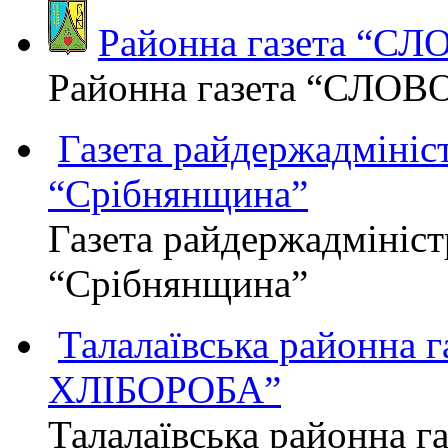
Районна газета “С
Районна газета “СЛОВ
Газета райдержадмініст
“Срібнянщина”
Газета райдержадмініст
“Срібнянщина”
Талалаївська районна
ХЛІБОРОБА”
Талалаївська районна