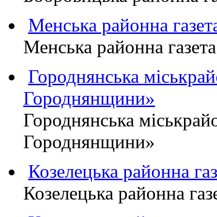
Менська районна газ
Менська районна газ
Городнянська міськра
Городнянщини»
Городнянська міськра
Городнянщини»
Козелецька районна г
Козелецька районна г