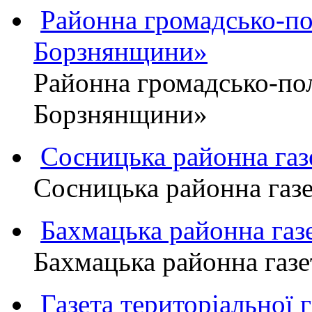
Районна громадсько-пол
Борзнянщини»
Районна громадсько-пол
Борзнянщини»
Сосницька районна га
Сосницька районна газ
Бахмацька районна г
Бахмацька районна га
Газета територіально