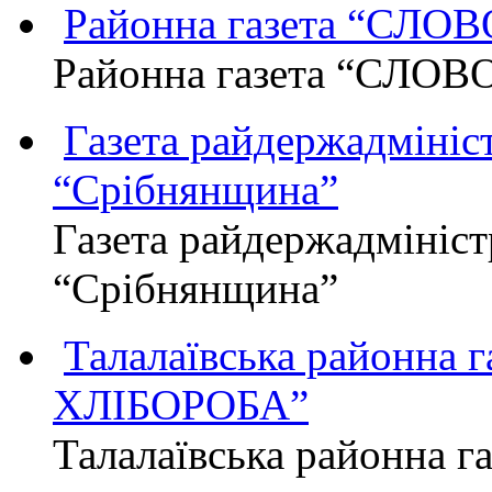
Районна газета “СЛО
Районна газета “СЛОВ
Газета райдержадмініст
“Срібнянщина”
Газета райдержадмініст
“Срібнянщина”
Талалаївська районна
ХЛІБОРОБА”
Талалаївська районна