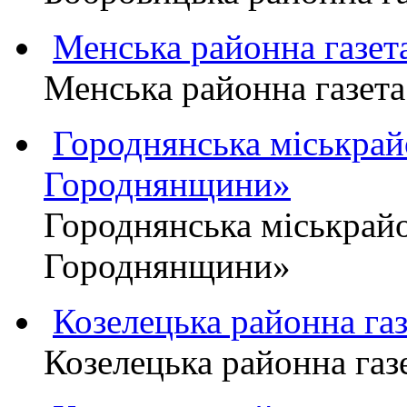
Менська районна газ
Менська районна газ
Городнянська міськра
Городнянщини»
Городнянська міськра
Городнянщини»
Козелецька районна г
Козелецька районна г