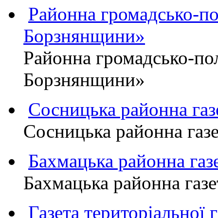
Районна громадсько-пол
Борзнянщини»
Районна громадсько-пол
Борзнянщини»
Сосницька районна га
Сосницька районна газ
Бахмацька районна г
Бахмацька районна га
Газета територіально