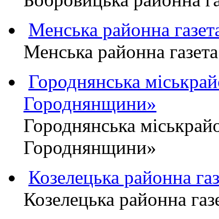
Менська районна газ
Менська районна газ
Городнянська міськра
Городнянщини»
Городнянська міськра
Городнянщини»
Козелецька районна г
Козелецька районна г