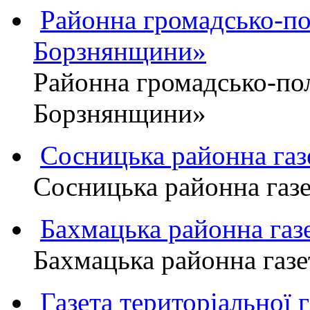
Районна громадсько-пол
Борзнянщини»
Районна громадсько-пол
Борзнянщини»
Сосницька районна га
Сосницька районна газ
Бахмацька районна г
Бахмацька районна га
Газета територіально