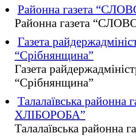
Районна газета “СЛО
Районна газета “СЛОВ
Газета райдержадмініст
“Срібнянщина”
Газета райдержадмініст
“Срібнянщина”
Талалаївська районна
ХЛІБОРОБА”
Талалаївська районна