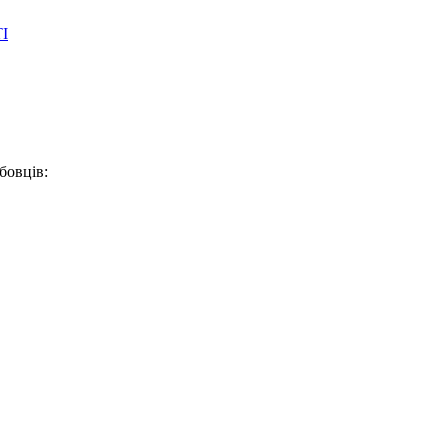
І
бовців: