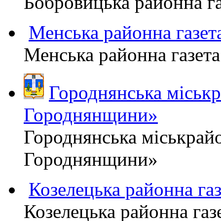
Бобровицька районна 
Менська районна газ
Менська районна газ
Городнянська міськ
Городнянщини»
Городнянська міськра
Городнянщини»
Козелецька районна г
Козелецька районна г