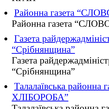
Районна газета “СЛО
Районна газета “СЛОВ
Газета райдержадмініст
“Срібнянщина”
Газета райдержадмініст
“Срібнянщина”
Талалаївська районна
ХЛІБОРОБА”
Талалаївська районна