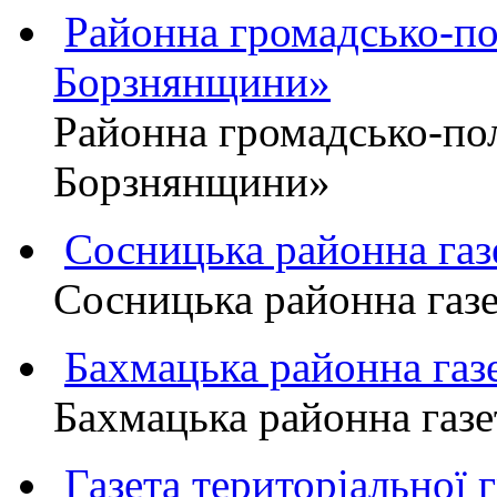
Районна громадсько-пол
Борзнянщини»
Районна громадсько-пол
Борзнянщини»
Сосницька районна га
Сосницька районна газ
Бахмацька районна г
Бахмацька районна га
Газета територіально