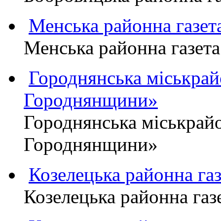
Менська районна газ
Менська районна газ
Городнянська міськра
Городнянщини»
Городнянська міськра
Городнянщини»
Козелецька районна г
Козелецька районна г