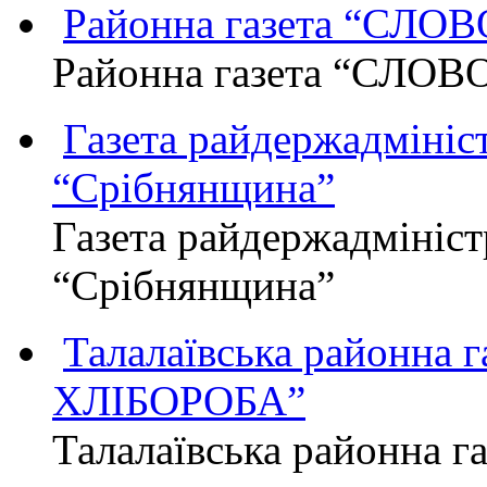
Районна газета “СЛО
Районна газета “СЛОВ
Газета райдержадмініст
“Срібнянщина”
Газета райдержадмініст
“Срібнянщина”
Талалаївська районна
ХЛІБОРОБА”
Талалаївська районна