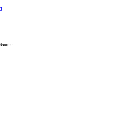
І
бовців: