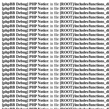
[phpBB Debug] PHP Notice
: in file
[ROOT]/includes/functions_d
[phpBB Debug] PHP Notice
: in file
[ROOT]/includes/functions_d
[phpBB Debug] PHP Notice
: in file
[ROOT]/includes/functions_d
[phpBB Debug] PHP Notice
: in file
[ROOT]/includes/functions_d
[phpBB Debug] PHP Notice
: in file
[ROOT]/includes/functions_d
[phpBB Debug] PHP Notice
: in file
[ROOT]/includes/functions_d
[phpBB Debug] PHP Notice
: in file
[ROOT]/includes/functions_d
[phpBB Debug] PHP Notice
: in file
[ROOT]/includes/functions_d
[phpBB Debug] PHP Notice
: in file
[ROOT]/includes/functions_d
[phpBB Debug] PHP Notice
: in file
[ROOT]/includes/functions_d
[phpBB Debug] PHP Notice
: in file
[ROOT]/includes/functions_d
[phpBB Debug] PHP Notice
: in file
[ROOT]/includes/functions_d
[phpBB Debug] PHP Notice
: in file
[ROOT]/includes/functions_d
[phpBB Debug] PHP Notice
: in file
[ROOT]/includes/functions_d
[phpBB Debug] PHP Notice
: in file
[ROOT]/includes/functions_d
[phpBB Debug] PHP Notice
: in file
[ROOT]/includes/functions_d
[phpBB Debug] PHP Notice
: in file
[ROOT]/includes/functions_d
[phpBB Debug] PHP Notice
: in file
[ROOT]/includes/functions_d
[phpBB Debug] PHP Notice
: in file
[ROOT]/includes/functions_d
[phpBB Debug] PHP Notice
: in file
[ROOT]/includes/functions_d
[phpBB Debug] PHP Notice
: in file
[ROOT]/includes/functions_d
[phpBB Debug] PHP Notice
: in file
[ROOT]/includes/functions_d
[phpBB Debug] PHP Notice
: in file
[ROOT]/includes/functions_d
[phpBB Debug] PHP Notice
: in file
[ROOT]/includes/functions_d