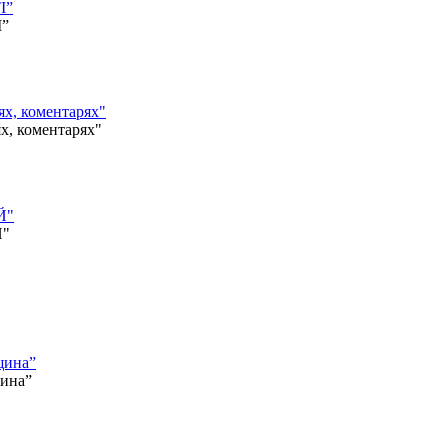
І”
І”
, коментарях"
 коментарях"
Й"
Й"
щина”
щина”