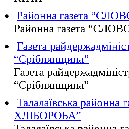
Районна газета “СЛО
Районна газета “СЛОВ
Газета райдержадмініст
“Срібнянщина”
Газета райдержадмініст
“Срібнянщина”
Талалаївська районна
ХЛІБОРОБА”
Талалаївська районна