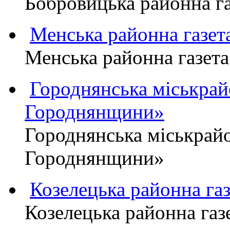
Бобровицька районна 
Менська районна газ
Менська районна газ
Городнянська міськра
Городнянщини»
Городнянська міськра
Городнянщини»
Козелецька районна г
Козелецька районна г