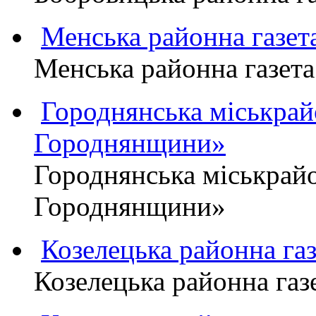
Менська районна газ
Менська районна газ
Городнянська міськра
Городнянщини»
Городнянська міськра
Городнянщини»
Козелецька районна г
Козелецька районна г