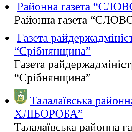
Районна газета “СЛО
Районна газета “СЛОВ
Газета райдержадмініст
“Срібнянщина”
Газета райдержадмініст
“Срібнянщина”
Талалаївська район
ХЛІБОРОБА”
Талалаївська районна