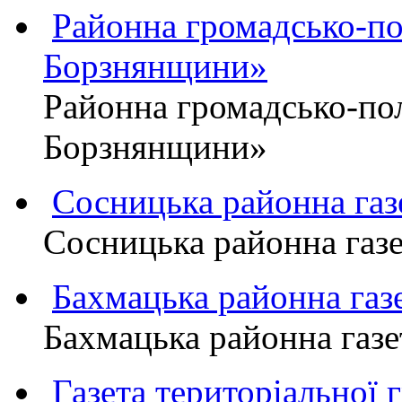
Районна громадсько-пол
Борзнянщини»
Районна громадсько-пол
Борзнянщини»
Сосницька районна га
Сосницька районна газ
Бахмацька районна г
Бахмацька районна га
Газета територіально