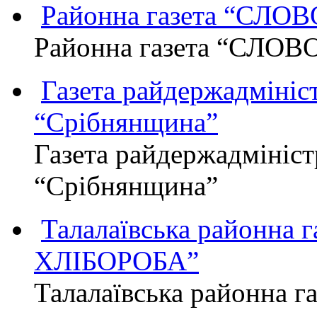
Районна газета “СЛО
Районна газета “СЛОВ
Газета райдержадмініст
“Срібнянщина”
Газета райдержадмініст
“Срібнянщина”
Талалаївська районна
ХЛІБОРОБА”
Талалаївська районна