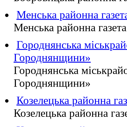
Менська районна газ
Менська районна газ
Городнянська міськра
Городнянщини»
Городнянська міськра
Городнянщини»
Козелецька районна г
Козелецька районна г