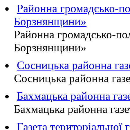
Районна громадсько-пол
Борзнянщини»
Районна громадсько-пол
Борзнянщини»
Сосницька районна га
Сосницька районна газ
Бахмацька районна г
Бахмацька районна га
Газета територіально