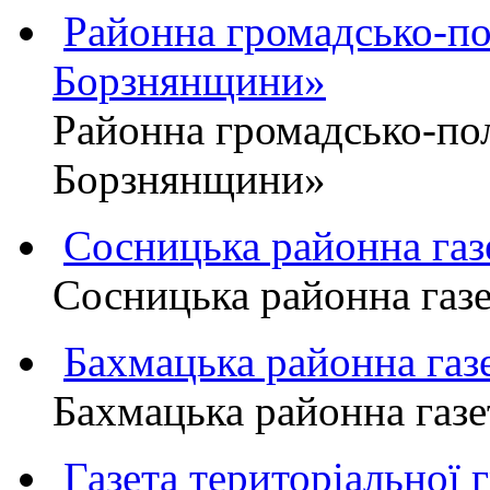
Районна громадсько-пол
Борзнянщини»
Районна громадсько-пол
Борзнянщини»
Сосницька районна га
Сосницька районна газ
Бахмацька районна г
Бахмацька районна га
Газета територіально