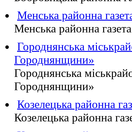
Менська районна газ
Менська районна газ
Городнянська міськра
Городнянщини»
Городнянська міськра
Городнянщини»
Козелецька районна г
Козелецька районна г