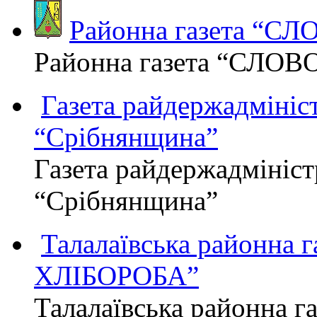
Районна газета “С
Районна газета “СЛОВ
Газета райдержадмініст
“Срібнянщина”
Газета райдержадмініст
“Срібнянщина”
Талалаївська районна
ХЛІБОРОБА”
Талалаївська районна