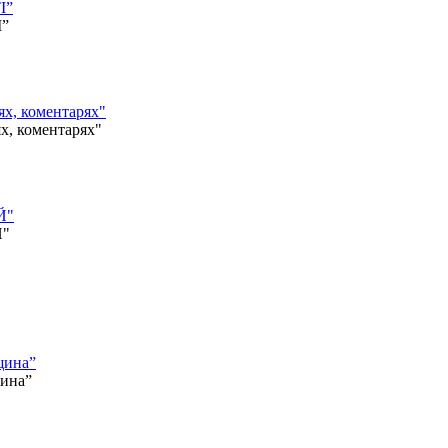
І”
І”
, коментарях"
 коментарях"
Й"
Й"
щина”
щина”