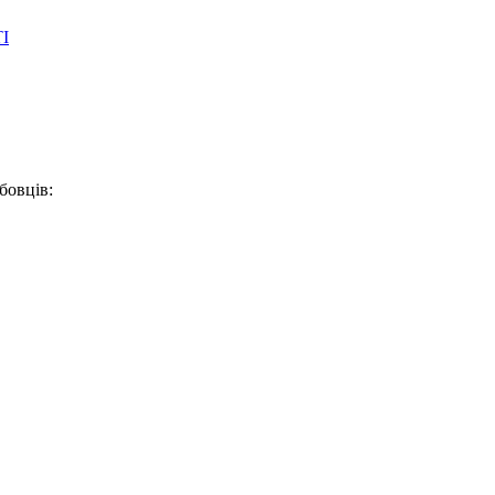
І
бовців: