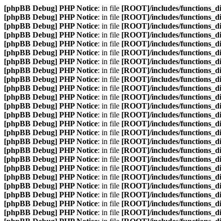
[phpBB Debug] PHP Notice
: in file
[ROOT]/includes/functions_d
[phpBB Debug] PHP Notice
: in file
[ROOT]/includes/functions_d
[phpBB Debug] PHP Notice
: in file
[ROOT]/includes/functions_d
[phpBB Debug] PHP Notice
: in file
[ROOT]/includes/functions_d
[phpBB Debug] PHP Notice
: in file
[ROOT]/includes/functions_d
[phpBB Debug] PHP Notice
: in file
[ROOT]/includes/functions_d
[phpBB Debug] PHP Notice
: in file
[ROOT]/includes/functions_d
[phpBB Debug] PHP Notice
: in file
[ROOT]/includes/functions_d
[phpBB Debug] PHP Notice
: in file
[ROOT]/includes/functions_d
[phpBB Debug] PHP Notice
: in file
[ROOT]/includes/functions_d
[phpBB Debug] PHP Notice
: in file
[ROOT]/includes/functions_d
[phpBB Debug] PHP Notice
: in file
[ROOT]/includes/functions_d
[phpBB Debug] PHP Notice
: in file
[ROOT]/includes/functions_d
[phpBB Debug] PHP Notice
: in file
[ROOT]/includes/functions_d
[phpBB Debug] PHP Notice
: in file
[ROOT]/includes/functions_d
[phpBB Debug] PHP Notice
: in file
[ROOT]/includes/functions_d
[phpBB Debug] PHP Notice
: in file
[ROOT]/includes/functions_d
[phpBB Debug] PHP Notice
: in file
[ROOT]/includes/functions_d
[phpBB Debug] PHP Notice
: in file
[ROOT]/includes/functions_d
[phpBB Debug] PHP Notice
: in file
[ROOT]/includes/functions_d
[phpBB Debug] PHP Notice
: in file
[ROOT]/includes/functions_d
[phpBB Debug] PHP Notice
: in file
[ROOT]/includes/functions_d
[phpBB Debug] PHP Notice
: in file
[ROOT]/includes/functions_d
[phpBB Debug] PHP Notice
: in file
[ROOT]/includes/functions_d