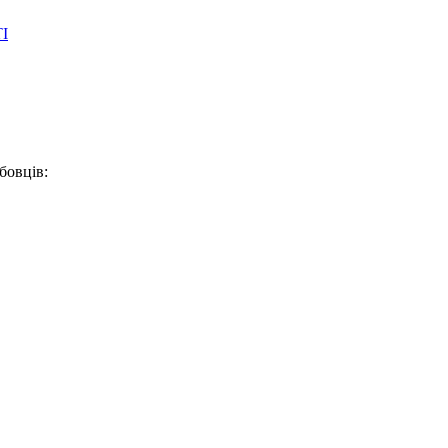
І
бовців: