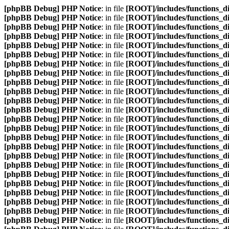
[phpBB Debug] PHP Notice
: in file
[ROOT]/includes/functions_d
[phpBB Debug] PHP Notice
: in file
[ROOT]/includes/functions_d
[phpBB Debug] PHP Notice
: in file
[ROOT]/includes/functions_d
[phpBB Debug] PHP Notice
: in file
[ROOT]/includes/functions_d
[phpBB Debug] PHP Notice
: in file
[ROOT]/includes/functions_d
[phpBB Debug] PHP Notice
: in file
[ROOT]/includes/functions_d
[phpBB Debug] PHP Notice
: in file
[ROOT]/includes/functions_d
[phpBB Debug] PHP Notice
: in file
[ROOT]/includes/functions_d
[phpBB Debug] PHP Notice
: in file
[ROOT]/includes/functions_d
[phpBB Debug] PHP Notice
: in file
[ROOT]/includes/functions_d
[phpBB Debug] PHP Notice
: in file
[ROOT]/includes/functions_d
[phpBB Debug] PHP Notice
: in file
[ROOT]/includes/functions_d
[phpBB Debug] PHP Notice
: in file
[ROOT]/includes/functions_d
[phpBB Debug] PHP Notice
: in file
[ROOT]/includes/functions_d
[phpBB Debug] PHP Notice
: in file
[ROOT]/includes/functions_d
[phpBB Debug] PHP Notice
: in file
[ROOT]/includes/functions_d
[phpBB Debug] PHP Notice
: in file
[ROOT]/includes/functions_d
[phpBB Debug] PHP Notice
: in file
[ROOT]/includes/functions_d
[phpBB Debug] PHP Notice
: in file
[ROOT]/includes/functions_d
[phpBB Debug] PHP Notice
: in file
[ROOT]/includes/functions_d
[phpBB Debug] PHP Notice
: in file
[ROOT]/includes/functions_d
[phpBB Debug] PHP Notice
: in file
[ROOT]/includes/functions_d
[phpBB Debug] PHP Notice
: in file
[ROOT]/includes/functions_d
[phpBB Debug] PHP Notice
: in file
[ROOT]/includes/functions_d