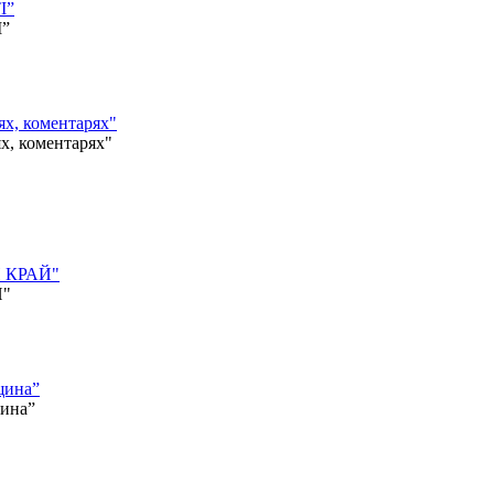
І”
І”
, коментарях"
 коментарях"
Й КРАЙ"
Й"
щина”
щина”