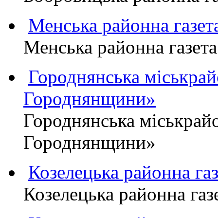
Менська районна газ
Менська районна газ
Городнянська міськра
Городнянщини»
Городнянська міськра
Городнянщини»
Козелецька районна г
Козелецька районна г