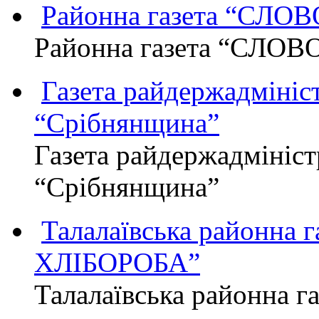
Районна газета “СЛО
Районна газета “СЛОВ
Газета райдержадмініст
“Срібнянщина”
Газета райдержадмініст
“Срібнянщина”
Талалаївська районна
ХЛІБОРОБА”
Талалаївська районна