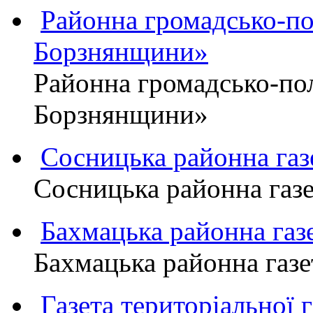
Районна громадсько-пол
Борзнянщини»
Районна громадсько-пол
Борзнянщини»
Сосницька районна га
Сосницька районна газ
Бахмацька районна г
Бахмацька районна га
Газета територіально