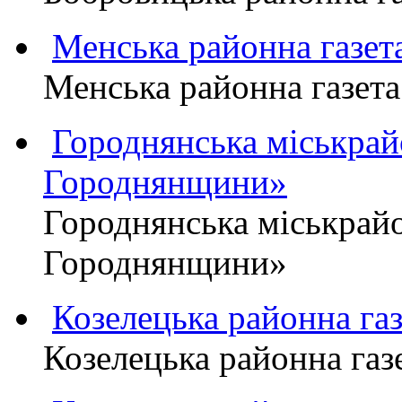
Менська районна газ
Менська районна газ
Городнянська міськра
Городнянщини»
Городнянська міськра
Городнянщини»
Козелецька районна г
Козелецька районна г