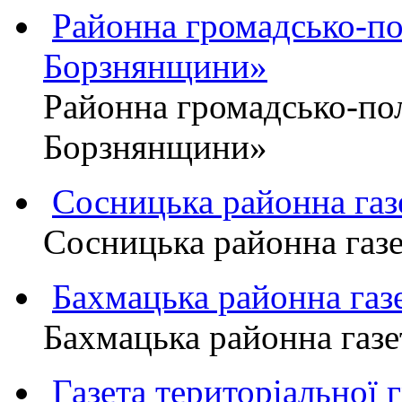
Районна громадсько-пол
Борзнянщини»
Районна громадсько-пол
Борзнянщини»
Сосницька районна га
Сосницька районна газ
Бахмацька районна г
Бахмацька районна га
Газета територіально