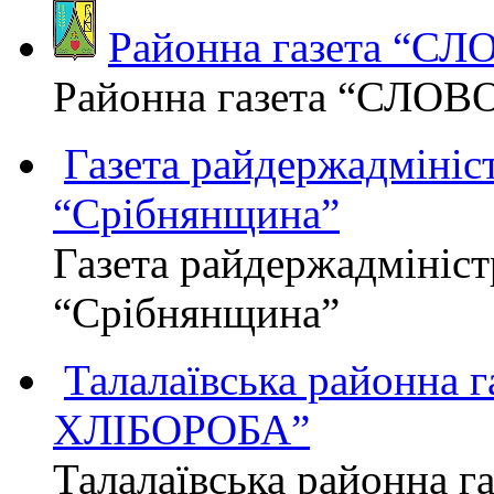
Районна газета “С
Районна газета “СЛОВ
Газета райдержадмініст
“Срібнянщина”
Газета райдержадмініст
“Срібнянщина”
Талалаївська районна
ХЛІБОРОБА”
Талалаївська районна