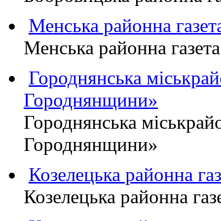
Менська районна газ
Менська районна газ
Городнянська міськра
Городнянщини»
Городнянська міськра
Городнянщини»
Козелецька районна г
Козелецька районна г