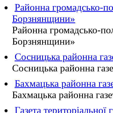
Районна громадсько-пол
Борзнянщини»
Районна громадсько-пол
Борзнянщини»
Сосницька районна га
Сосницька районна газ
Бахмацька районна г
Бахмацька районна га
Газета територіально