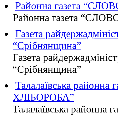
Районна газета “СЛО
Районна газета “СЛОВ
Газета райдержадмініст
“Срібнянщина”
Газета райдержадмініст
“Срібнянщина”
Талалаївська районна
ХЛІБОРОБА”
Талалаївська районна