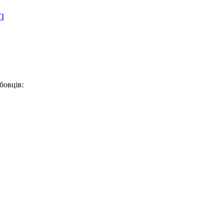
І
бовців: