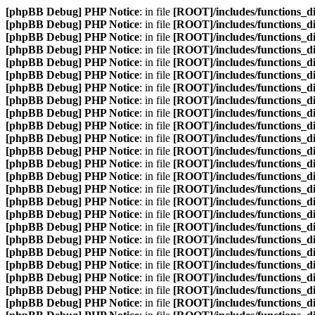
[phpBB Debug] PHP Notice
: in file
[ROOT]/includes/functions_d
[phpBB Debug] PHP Notice
: in file
[ROOT]/includes/functions_d
[phpBB Debug] PHP Notice
: in file
[ROOT]/includes/functions_d
[phpBB Debug] PHP Notice
: in file
[ROOT]/includes/functions_d
[phpBB Debug] PHP Notice
: in file
[ROOT]/includes/functions_d
[phpBB Debug] PHP Notice
: in file
[ROOT]/includes/functions_d
[phpBB Debug] PHP Notice
: in file
[ROOT]/includes/functions_d
[phpBB Debug] PHP Notice
: in file
[ROOT]/includes/functions_d
[phpBB Debug] PHP Notice
: in file
[ROOT]/includes/functions_d
[phpBB Debug] PHP Notice
: in file
[ROOT]/includes/functions_d
[phpBB Debug] PHP Notice
: in file
[ROOT]/includes/functions_d
[phpBB Debug] PHP Notice
: in file
[ROOT]/includes/functions_d
[phpBB Debug] PHP Notice
: in file
[ROOT]/includes/functions_d
[phpBB Debug] PHP Notice
: in file
[ROOT]/includes/functions_d
[phpBB Debug] PHP Notice
: in file
[ROOT]/includes/functions_d
[phpBB Debug] PHP Notice
: in file
[ROOT]/includes/functions_d
[phpBB Debug] PHP Notice
: in file
[ROOT]/includes/functions_d
[phpBB Debug] PHP Notice
: in file
[ROOT]/includes/functions_d
[phpBB Debug] PHP Notice
: in file
[ROOT]/includes/functions_d
[phpBB Debug] PHP Notice
: in file
[ROOT]/includes/functions_d
[phpBB Debug] PHP Notice
: in file
[ROOT]/includes/functions_d
[phpBB Debug] PHP Notice
: in file
[ROOT]/includes/functions_d
[phpBB Debug] PHP Notice
: in file
[ROOT]/includes/functions_d
[phpBB Debug] PHP Notice
: in file
[ROOT]/includes/functions_d