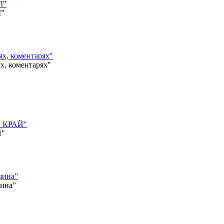
І”
І”
, коментарях"
 коментарях"
Й КРАЙ"
Й"
щина”
щина”