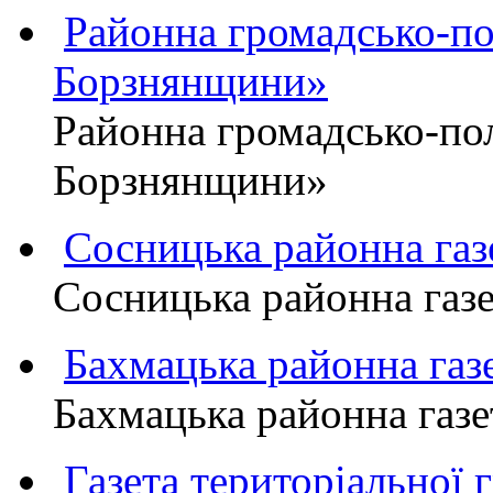
Районна громадсько-пол
Борзнянщини»
Районна громадсько-пол
Борзнянщини»
Сосницька районна га
Сосницька районна газ
Бахмацька районна г
Бахмацька районна га
Газета територіально