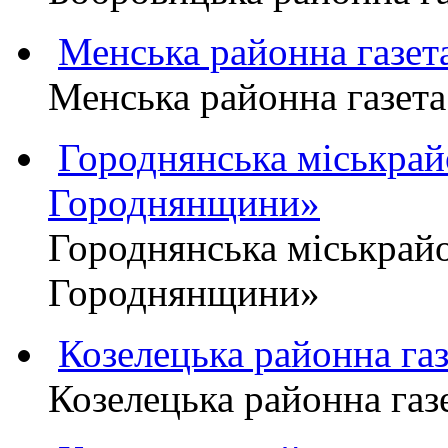
Менська районна газ
Менська районна газ
Городнянська міськра
Городнянщини»
Городнянська міськра
Городнянщини»
Козелецька районна г
Козелецька районна г