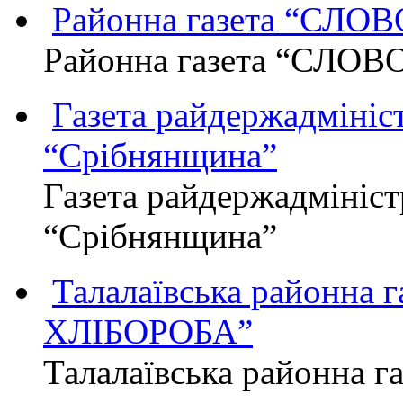
Районна газета “СЛО
Районна газета “СЛОВ
Газета райдержадмініст
“Срібнянщина”
Газета райдержадмініст
“Срібнянщина”
Талалаївська районна
ХЛІБОРОБА”
Талалаївська районна