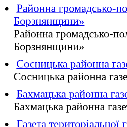
Районна громадсько-пол
Борзнянщини»
Районна громадсько-пол
Борзнянщини»
Сосницька районна га
Сосницька районна газ
Бахмацька районна г
Бахмацька районна га
Газета територіально