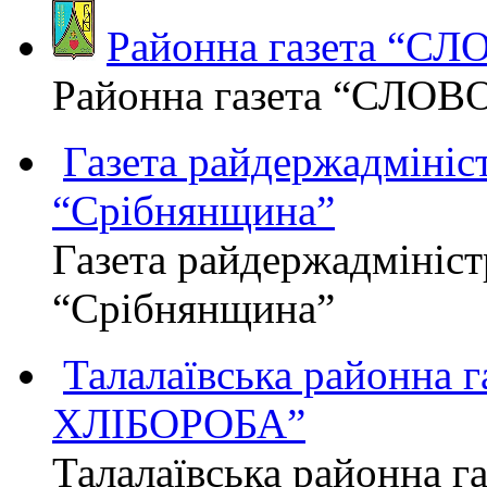
Районна газета “С
Районна газета “СЛОВ
Газета райдержадмініст
“Срібнянщина”
Газета райдержадмініст
“Срібнянщина”
Талалаївська районна
ХЛІБОРОБА”
Талалаївська районна