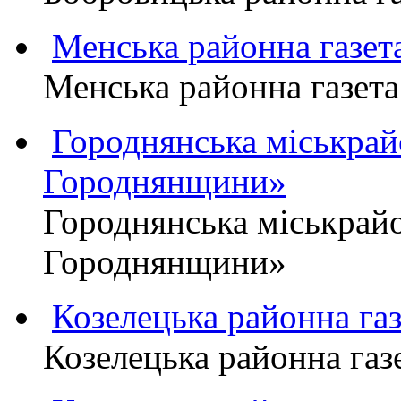
Менська районна газ
Менська районна газ
Городнянська міськра
Городнянщини»
Городнянська міськра
Городнянщини»
Козелецька районна г
Козелецька районна г