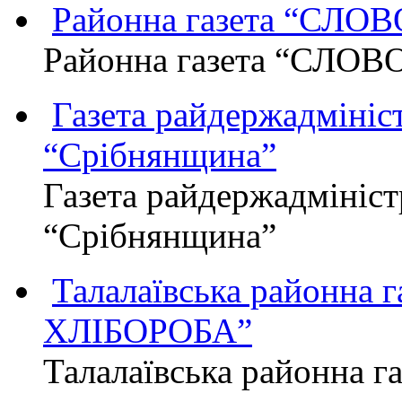
Районна газета “СЛО
Районна газета “СЛОВ
Газета райдержадмініст
“Срібнянщина”
Газета райдержадмініст
“Срібнянщина”
Талалаївська районна
ХЛІБОРОБА”
Талалаївська районна