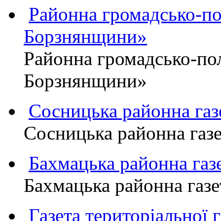
Районна громадсько-пол
Борзнянщини»
Районна громадсько-пол
Борзнянщини»
Сосницька районна га
Сосницька районна газ
Бахмацька районна г
Бахмацька районна га
Газета територіально