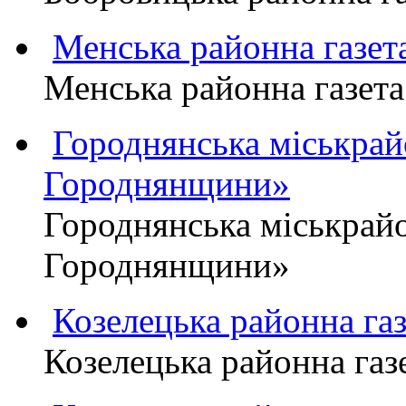
Менська районна газ
Менська районна газ
Городнянська міськра
Городнянщини»
Городнянська міськра
Городнянщини»
Козелецька районна г
Козелецька районна г