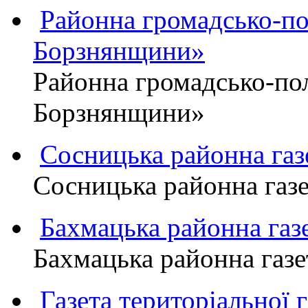
Районна громадсько-пол
Борзнянщини»
Районна громадсько-пол
Борзнянщини»
Сосницька районна га
Сосницька районна газ
Бахмацька районна г
Бахмацька районна га
Газета територіально