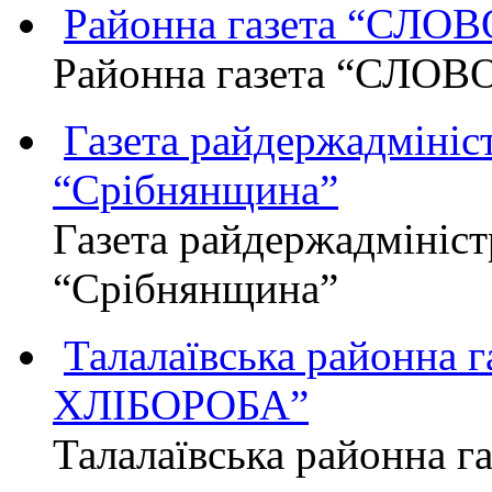
Районна газета “СЛО
Районна газета “СЛОВ
Газета райдержадмініст
“Срібнянщина”
Газета райдержадмініст
“Срібнянщина”
Талалаївська районна
ХЛІБОРОБА”
Талалаївська районна