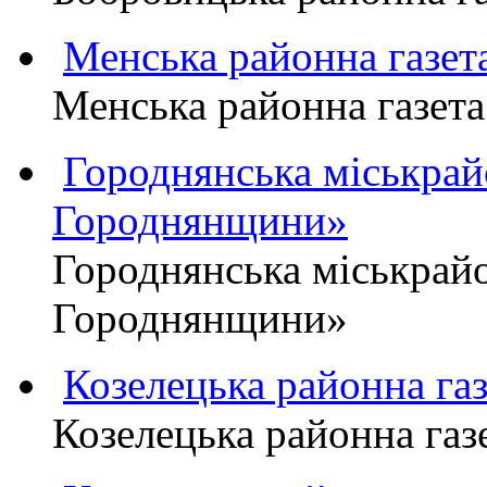
Менська районна газ
Менська районна газ
Городнянська міськра
Городнянщини»
Городнянська міськра
Городнянщини»
Козелецька районна г
Козелецька районна г