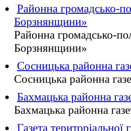
Районна громадсько-пол
Борзнянщини»
Районна громадсько-пол
Борзнянщини»
Сосницька районна га
Сосницька районна газ
Бахмацька районна г
Бахмацька районна га
Газета територіально