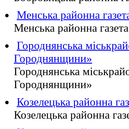
Менська районна газ
Менська районна газ
Городнянська міськра
Городнянщини»
Городнянська міськра
Городнянщини»
Козелецька районна г
Козелецька районна г