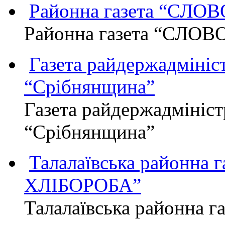
Районна газета “СЛО
Районна газета “СЛОВ
Газета райдержадмініст
“Срібнянщина”
Газета райдержадмініст
“Срібнянщина”
Талалаївська районна
ХЛІБОРОБА”
Талалаївська районна