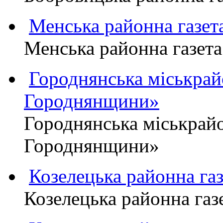
Менська районна газ
Менська районна газ
Городнянська міськра
Городнянщини»
Городнянська міськра
Городнянщини»
Козелецька районна г
Козелецька районна г