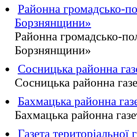
Районна громадсько-пол
Борзнянщини»
Районна громадсько-пол
Борзнянщини»
Сосницька районна га
Сосницька районна газ
Бахмацька районна г
Бахмацька районна га
Газета територіально