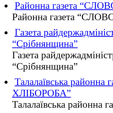
Районна газета “СЛО
Районна газета “СЛОВ
Газета райдержадмініст
“Срібнянщина”
Газета райдержадмініст
“Срібнянщина”
Талалаївська районна
ХЛІБОРОБА”
Талалаївська районна