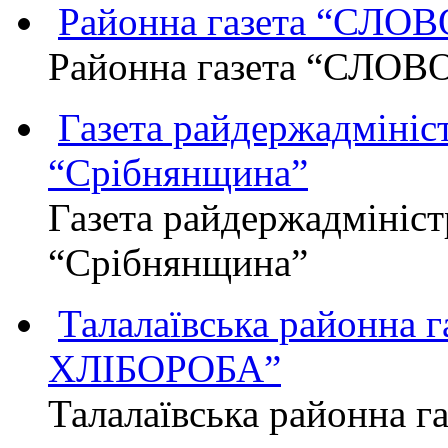
Районна газета “СЛО
Районна газета “СЛОВ
Газета райдержадмініст
“Срібнянщина”
Газета райдержадмініст
“Срібнянщина”
Талалаївська районна
ХЛІБОРОБА”
Талалаївська районна