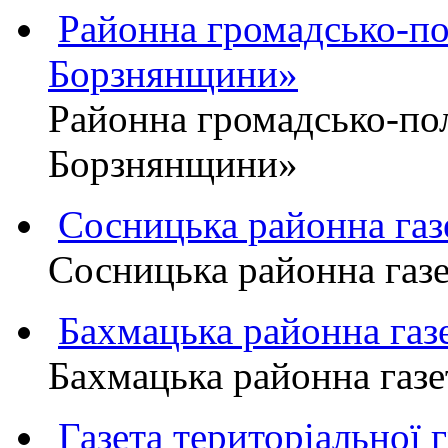
Районна громадсько-пол
Борзнянщини»
Районна громадсько-пол
Борзнянщини»
Сосницька районна га
Сосницька районна газ
Бахмацька районна г
Бахмацька районна га
Газета територіально