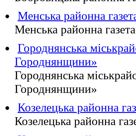
Менська районна газ
Менська районна газ
Городнянська міськра
Городнянщини»
Городнянська міськра
Городнянщини»
Козелецька районна г
Козелецька районна г