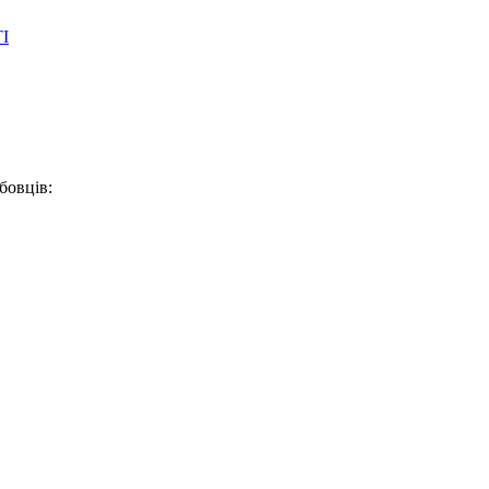
І
бовців: