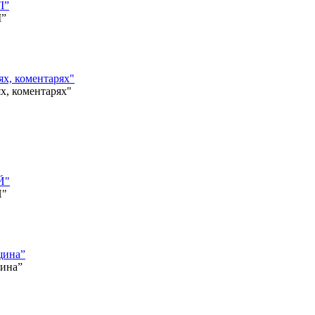
І”
І”
, коментарях"
 коментарях"
Й"
Й"
щина”
щина”