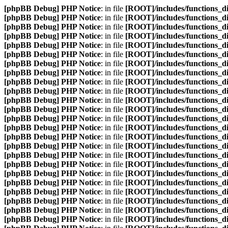
[phpBB Debug] PHP Notice
: in file
[ROOT]/includes/functions_d
[phpBB Debug] PHP Notice
: in file
[ROOT]/includes/functions_d
[phpBB Debug] PHP Notice
: in file
[ROOT]/includes/functions_d
[phpBB Debug] PHP Notice
: in file
[ROOT]/includes/functions_d
[phpBB Debug] PHP Notice
: in file
[ROOT]/includes/functions_d
[phpBB Debug] PHP Notice
: in file
[ROOT]/includes/functions_d
[phpBB Debug] PHP Notice
: in file
[ROOT]/includes/functions_d
[phpBB Debug] PHP Notice
: in file
[ROOT]/includes/functions_d
[phpBB Debug] PHP Notice
: in file
[ROOT]/includes/functions_d
[phpBB Debug] PHP Notice
: in file
[ROOT]/includes/functions_d
[phpBB Debug] PHP Notice
: in file
[ROOT]/includes/functions_d
[phpBB Debug] PHP Notice
: in file
[ROOT]/includes/functions_d
[phpBB Debug] PHP Notice
: in file
[ROOT]/includes/functions_d
[phpBB Debug] PHP Notice
: in file
[ROOT]/includes/functions_d
[phpBB Debug] PHP Notice
: in file
[ROOT]/includes/functions_d
[phpBB Debug] PHP Notice
: in file
[ROOT]/includes/functions_d
[phpBB Debug] PHP Notice
: in file
[ROOT]/includes/functions_d
[phpBB Debug] PHP Notice
: in file
[ROOT]/includes/functions_d
[phpBB Debug] PHP Notice
: in file
[ROOT]/includes/functions_d
[phpBB Debug] PHP Notice
: in file
[ROOT]/includes/functions_d
[phpBB Debug] PHP Notice
: in file
[ROOT]/includes/functions_d
[phpBB Debug] PHP Notice
: in file
[ROOT]/includes/functions_d
[phpBB Debug] PHP Notice
: in file
[ROOT]/includes/functions_d
[phpBB Debug] PHP Notice
: in file
[ROOT]/includes/functions_d