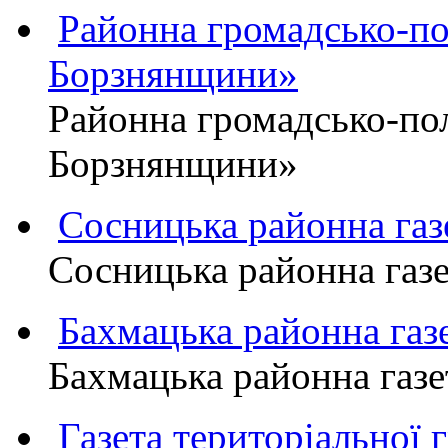
Районна громадсько-пол
Борзнянщини»
Районна громадсько-пол
Борзнянщини»
Сосницька районна га
Сосницька районна газ
Бахмацька районна г
Бахмацька районна га
Газета територіально