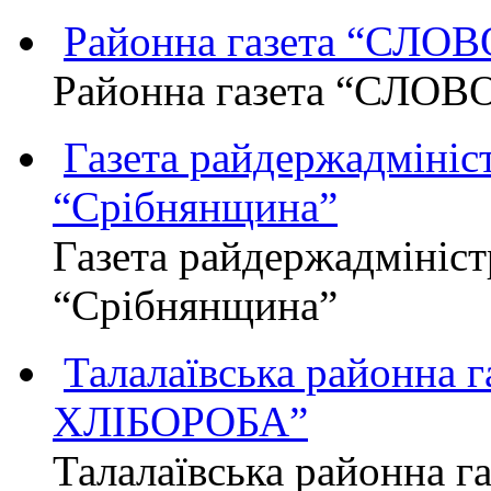
Районна газета “СЛО
Районна газета “СЛОВ
Газета райдержадмініст
“Срібнянщина”
Газета райдержадмініст
“Срібнянщина”
Талалаївська районна
ХЛІБОРОБА”
Талалаївська районна