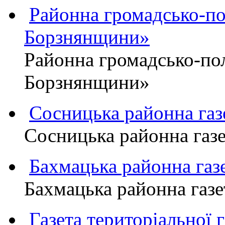
Районна громадсько-пол
Борзнянщини»
Районна громадсько-пол
Борзнянщини»
Сосницька районна га
Сосницька районна газ
Бахмацька районна г
Бахмацька районна га
Газета територіально