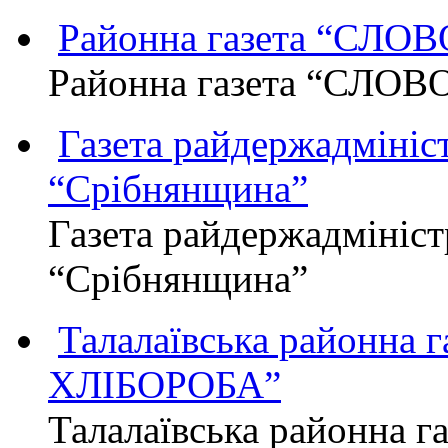
Районна газета “СЛО
Районна газета “СЛОВ
Газета райдержадмініст
“Срібнянщина”
Газета райдержадмініст
“Срібнянщина”
Талалаївська районна
ХЛІБОРОБА”
Талалаївська районна