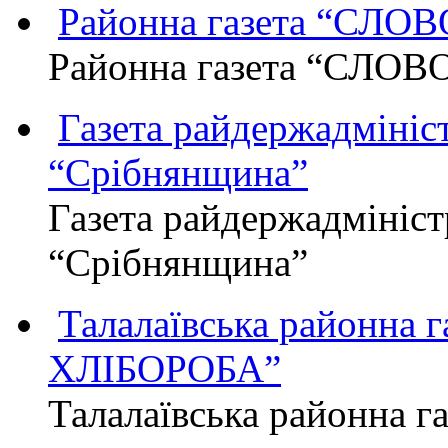
Районна газета “СЛО
Районна газета “СЛОВ
Газета райдержадмініст
“Срібнянщина”
Газета райдержадмініст
“Срібнянщина”
Талалаївська районна
ХЛІБОРОБА”
Талалаївська районна