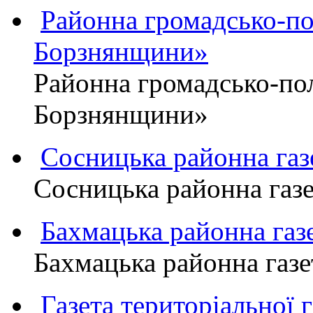
Районна громадсько-пол
Борзнянщини»
Районна громадсько-пол
Борзнянщини»
Сосницька районна га
Сосницька районна газ
Бахмацька районна г
Бахмацька районна га
Газета територіально