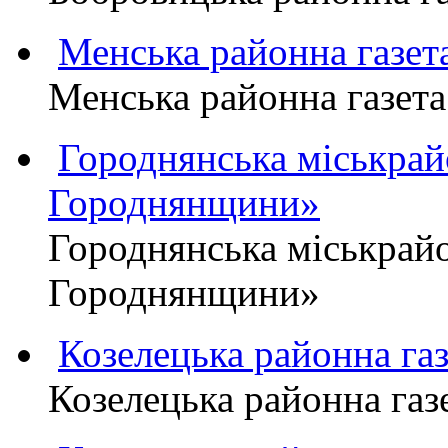
Менська районна газ
Менська районна газ
Городнянська міськра
Городнянщини»
Городнянська міськра
Городнянщини»
Козелецька районна г
Козелецька районна г