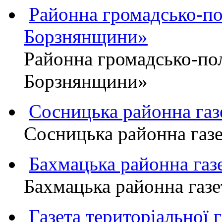
Районна громадсько-пол
Борзнянщини»
Районна громадсько-пол
Борзнянщини»
Сосницька районна га
Сосницька районна газ
Бахмацька районна г
Бахмацька районна га
Газета територіально