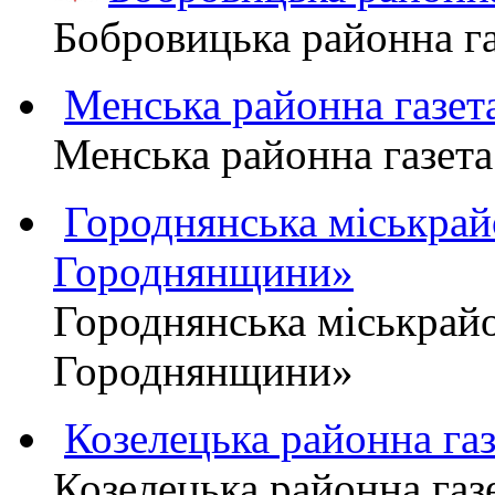
Бобровицька районна 
Менська районна газ
Менська районна газ
Городнянська міськра
Городнянщини»
Городнянська міськра
Городнянщини»
Козелецька районна г
Козелецька районна г