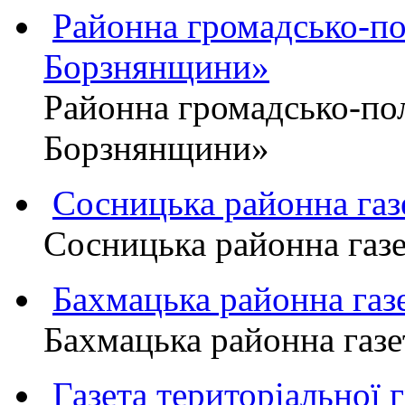
Районна громадсько-пол
Борзнянщини»
Районна громадсько-пол
Борзнянщини»
Сосницька районна га
Сосницька районна газ
Бахмацька районна г
Бахмацька районна га
Газета територіально