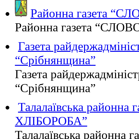
Районна газета “С
Районна газета “СЛОВ
Газета райдержадмініст
“Срібнянщина”
Газета райдержадмініст
“Срібнянщина”
Талалаївська районна
ХЛІБОРОБА”
Талалаївська районна