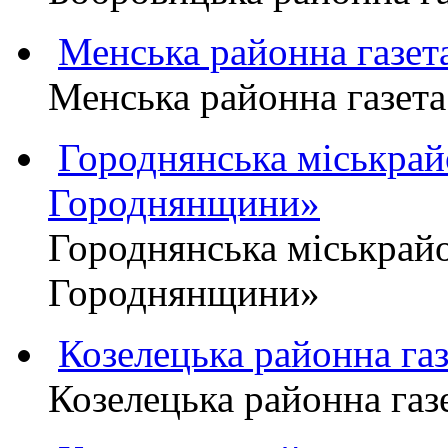
Менська районна газ
Менська районна газ
Городнянська міськра
Городнянщини»
Городнянська міськра
Городнянщини»
Козелецька районна г
Козелецька районна г