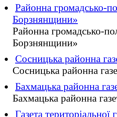
Районна громадсько-пол
Борзнянщини»
Районна громадсько-пол
Борзнянщини»
Сосницька районна га
Сосницька районна газ
Бахмацька районна г
Бахмацька районна га
Газета територіально