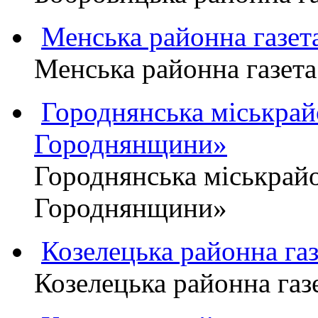
Менська районна газ
Менська районна газ
Городнянська міськра
Городнянщини»
Городнянська міськра
Городнянщини»
Козелецька районна г
Козелецька районна г