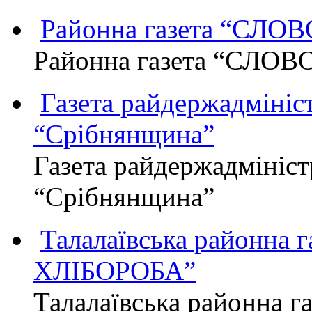
Районна газета “СЛО
Районна газета “СЛОВ
Газета райдержадмініст
“Срібнянщина”
Газета райдержадмініст
“Срібнянщина”
Талалаївська районна
ХЛІБОРОБА”
Талалаївська районна