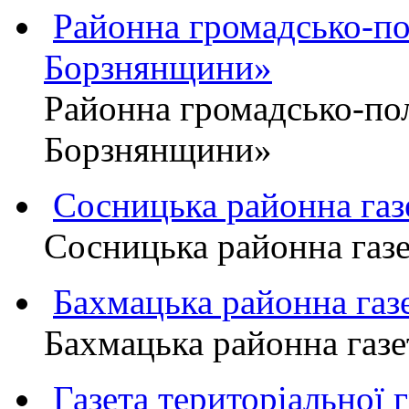
Районна громадсько-пол
Борзнянщини»
Районна громадсько-пол
Борзнянщини»
Сосницька районна га
Сосницька районна газ
Бахмацька районна г
Бахмацька районна га
Газета територіально