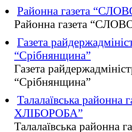
Районна газета “СЛО
Районна газета “СЛОВ
Газета райдержадмініст
“Срібнянщина”
Газета райдержадмініст
“Срібнянщина”
Талалаївська районна
ХЛІБОРОБА”
Талалаївська районна