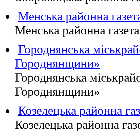
Менська районна газ
Менська районна газ
Городнянська міськра
Городнянщини»
Городнянська міськра
Городнянщини»
Козелецька районна г
Козелецька районна г