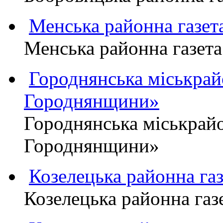
Менська районна газ
Менська районна газ
Городнянська міськра
Городнянщини»
Городнянська міськра
Городнянщини»
Козелецька районна г
Козелецька районна г