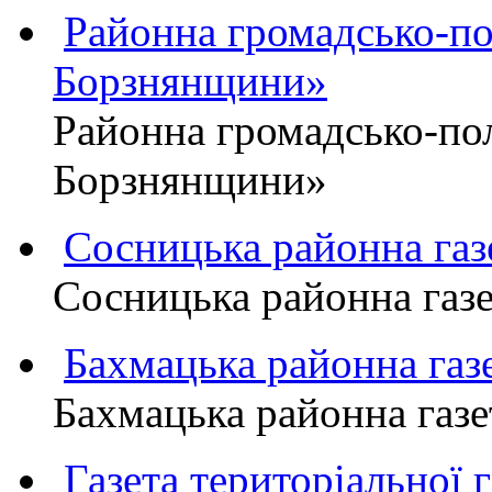
Районна громадсько-пол
Борзнянщини»
Районна громадсько-пол
Борзнянщини»
Сосницька районна га
Сосницька районна газ
Бахмацька районна г
Бахмацька районна га
Газета територіально