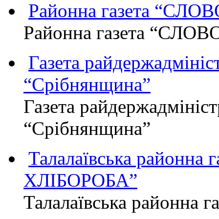
Районна газета “СЛО
Районна газета “СЛОВ
Газета райдержадмініст
“Срібнянщина”
Газета райдержадмініст
“Срібнянщина”
Талалаївська районна
ХЛІБОРОБА”
Талалаївська районна