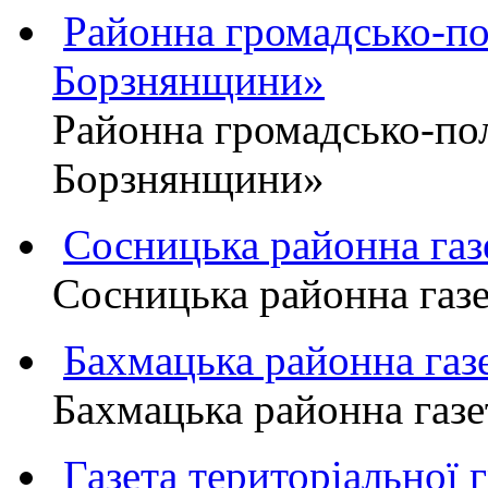
Районна громадсько-пол
Борзнянщини»
Районна громадсько-пол
Борзнянщини»
Сосницька районна га
Сосницька районна газ
Бахмацька районна г
Бахмацька районна га
Газета територіально