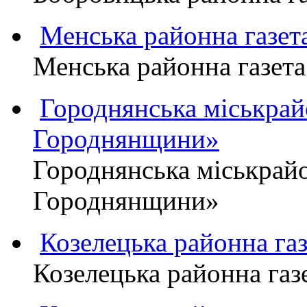
Менська районна газ
Менська районна газ
Городнянська міськра
Городнянщини»
Городнянська міськра
Городнянщини»
Козелецька районна г
Козелецька районна г