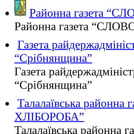
Районна газета “С
Районна газета “СЛОВ
Газета райдержадмініст
“Срібнянщина”
Газета райдержадмініст
“Срібнянщина”
Талалаївська районна
ХЛІБОРОБА”
Талалаївська районна