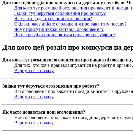
Для кого цей розділ про конкурси на державну службу по Чер
Для кого тут розміщені оголошення про вакантні посади 
Звідки тут беруться оголошення про роботу?
Як часто додаються нові оголошення?
Скільки часу дійсне оголошення про вакантну посаду?
Чому присутні також застарілі оголошення?
Чи всі розділи оновлюються однаково регулярно?
Для кого цей розділ про конкурси на де
Для кого тут розміщені оголошення про вакантні посади на
Для тих, хто хоче працевлаштуватися на роботу в органи д
Вернуться к началу
Звідки тут беруться оголошення про роботу?
Всі оголошення про вакантні посади вносяться з друковани
Вернуться к началу
Як часто додаються нові оголошення?
Нові оголошення про вакантні посади на державну службу 
Вернуться к началу