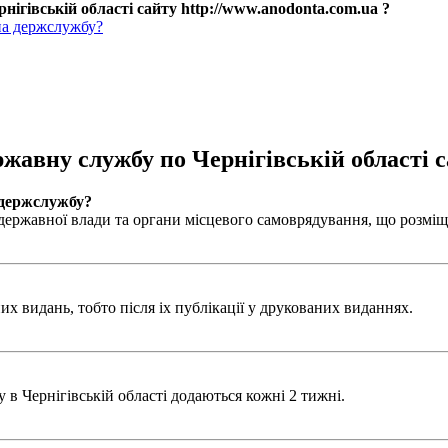
нігівській області сайту http://www.anodonta.com.ua ?
на держслужбу?
ржавну службу по Чернігівській області с
 держслужбу?
ержавної влади та органи місцевого самоврядування, що розміщен
х видань, тобто після іх публікації у друкованих виданнях.
в Чернігівській області додаються кожні 2 тижні.