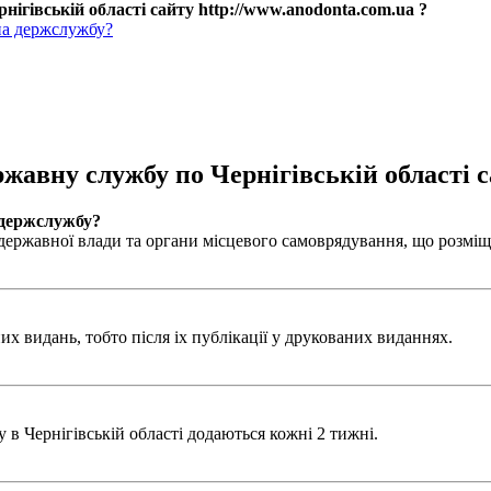
нігівській області сайту http://www.anodonta.com.ua ?
на держслужбу?
ржавну службу по Чернігівській області с
 держслужбу?
ержавної влади та органи місцевого самоврядування, що розміщен
х видань, тобто після іх публікації у друкованих виданнях.
в Чернігівській області додаються кожні 2 тижні.