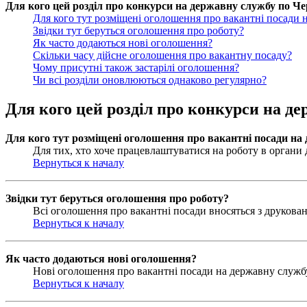
Для кого цей розділ про конкурси на державну службу по Чер
Для кого тут розміщені оголошення про вакантні посади 
Звідки тут беруться оголошення про роботу?
Як часто додаються нові оголошення?
Скільки часу дійсне оголошення про вакантну посаду?
Чому присутні також застарілі оголошення?
Чи всі розділи оновлюються однаково регулярно?
Для кого цей розділ про конкурси на де
Для кого тут розміщені оголошення про вакантні посади на
Для тих, хто хоче працевлаштуватися на роботу в органи д
Вернуться к началу
Звідки тут беруться оголошення про роботу?
Всі оголошення про вакантні посади вносяться з друковани
Вернуться к началу
Як часто додаються нові оголошення?
Нові оголошення про вакантні посади на державну службу 
Вернуться к началу