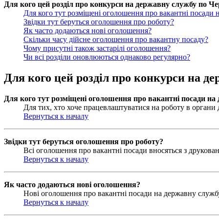
Для кого цей розділ про конкурси на державну службу по Чер
Для кого тут розміщені оголошення про вакантні посади 
Звідки тут беруться оголошення про роботу?
Як часто додаються нові оголошення?
Скільки часу дійсне оголошення про вакантну посаду?
Чому присутні також застарілі оголошення?
Чи всі розділи оновлюються однаково регулярно?
Для кого цей розділ про конкурси на де
Для кого тут розміщені оголошення про вакантні посади на
Для тих, хто хоче працевлаштуватися на роботу в органи д
Вернуться к началу
Звідки тут беруться оголошення про роботу?
Всі оголошення про вакантні посади вносяться з друковани
Вернуться к началу
Як часто додаються нові оголошення?
Нові оголошення про вакантні посади на державну службу 
Вернуться к началу