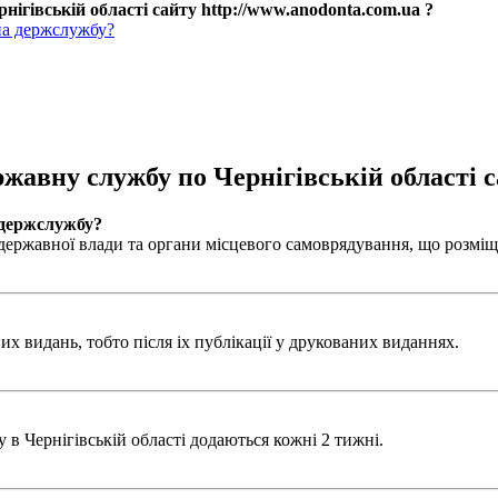
нігівській області сайту http://www.anodonta.com.ua ?
на держслужбу?
ржавну службу по Чернігівській області с
 держслужбу?
ержавної влади та органи місцевого самоврядування, що розміщен
х видань, тобто після іх публікації у друкованих виданнях.
в Чернігівській області додаються кожні 2 тижні.