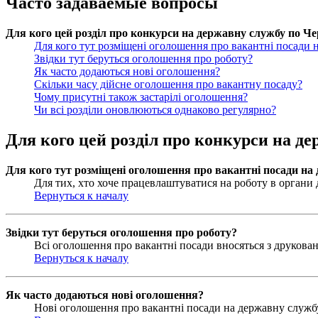
Часто задаваемые вопросы
Для кого цей розділ про конкурси на державну службу по Чер
Для кого тут розміщені оголошення про вакантні посади 
Звідки тут беруться оголошення про роботу?
Як часто додаються нові оголошення?
Скільки часу дійсне оголошення про вакантну посаду?
Чому присутні також застарілі оголошення?
Чи всі розділи оновлюються однаково регулярно?
Для кого цей розділ про конкурси на де
Для кого тут розміщені оголошення про вакантні посади на
Для тих, хто хоче працевлаштуватися на роботу в органи д
Вернуться к началу
Звідки тут беруться оголошення про роботу?
Всі оголошення про вакантні посади вносяться з друковани
Вернуться к началу
Як часто додаються нові оголошення?
Нові оголошення про вакантні посади на державну службу 