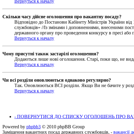
Вернуться к началу
Скільки часу дійсне оголошення про вакантну посаду?
Відповідно до Постанови Кабінету Міністрів України ві
службовців» //Із змінами і доповненнями, внесеними пост
державного органу про проведення конкурсу в пресі або п
Вернуться к началу
Чому присутні також застарілі оголошення?
Додаються лише нові оголошення. Старі, поки що, не вид
Вернуться к началу
Чи всі розділи оновлюються однаково регулярно?
Так. Оновлюються ВСІ розділи. Якщо Ви не бачите у розді
Вернуться к началу
- ПОВЕРНУТИСЯ ДО СПИСКУ ОГОЛОШЕНЬ ПРО ВАК
Powered by
phpbb3
© 2010 phpBB Group
Заміщення вакантних посад державних службовців, -
вакансії 