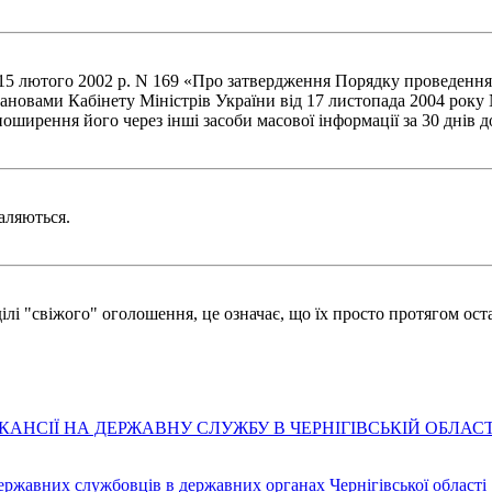
д 15 лютого 2002 р. N 169 «Про затвердження Порядку проведенн
ановами Кабінету Міністрів України від 17 листопада 2004 року N
оширення його через інші засоби масової інформації за 30 днів д
аляються.
лі "свіжого" оголошення, це означає, що їх просто протягом оста
АНСІЇ НА ДЕРЖАВНУ СЛУЖБУ В ЧЕРНІГІВСЬКІЙ ОБЛАСТ
державних службовців в державних органах Чернігівської області