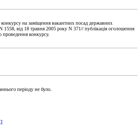
я конкурсу на заміщення вакантних посад державних
 1558, від 18 травня 2005 року N 371// публікація оголошення
о проведення конкурсу.
ннього періоду не було.
І