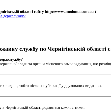
нігівській області сайту http://www.anodonta.com.ua ?
на держслужбу?
ржавну службу по Чернігівській області с
 держслужбу?
ержавної влади та органи місцевого самоврядування, що розміщен
х видань, тобто після іх публікації у друкованих виданнях.
в Чернігівській області додаються кожні 2 тижні.