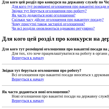
Для кого цей розділ про конкурси на державну службу по Чер
Для кого тут розміщені оголошення про вакантні посади 
Звідки тут беруться оголошення про роботу?
Як часто додаються нові оголошення?
Скільки часу дійсне оголошення про вакантну посаду?
Чому присутні також застарілі оголошення?
Чи всі розділи оновлюються однаково регулярно?
Для кого цей розділ про конкурси на де
Для кого тут розміщені оголошення про вакантні посади на
Для тих, хто хоче працевлаштуватися на роботу в органи д
Вернуться к началу
Звідки тут беруться оголошення про роботу?
Всі оголошення про вакантні посади вносяться з друковани
Вернуться к началу
Як часто додаються нові оголошення?
Нові оголошення про вакантні посади на державну службу 
Вернуться к началу