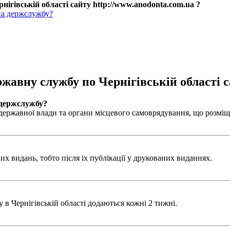
нігівській області сайту http://www.anodonta.com.ua ?
на держслужбу?
ржавну службу по Чернігівській області с
 держслужбу?
ержавної влади та органи місцевого самоврядування, що розміщен
х видань, тобто після іх публікації у друкованих виданнях.
в Чернігівській області додаються кожні 2 тижні.