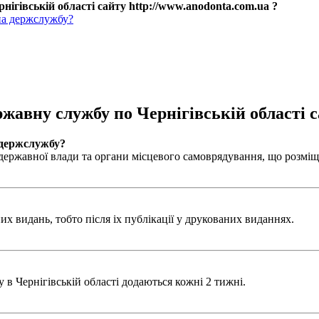
нігівській області сайту http://www.anodonta.com.ua ?
на держслужбу?
ржавну службу по Чернігівській області с
 держслужбу?
ержавної влади та органи місцевого самоврядування, що розміщен
х видань, тобто після іх публікації у друкованих виданнях.
в Чернігівській області додаються кожні 2 тижні.