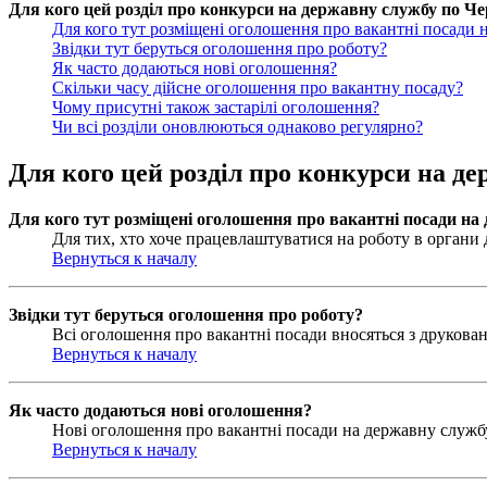
Для кого цей розділ про конкурси на державну службу по Чер
Для кого тут розміщені оголошення про вакантні посади 
Звідки тут беруться оголошення про роботу?
Як часто додаються нові оголошення?
Скільки часу дійсне оголошення про вакантну посаду?
Чому присутні також застарілі оголошення?
Чи всі розділи оновлюються однаково регулярно?
Для кого цей розділ про конкурси на де
Для кого тут розміщені оголошення про вакантні посади на
Для тих, хто хоче працевлаштуватися на роботу в органи д
Вернуться к началу
Звідки тут беруться оголошення про роботу?
Всі оголошення про вакантні посади вносяться з друковани
Вернуться к началу
Як часто додаються нові оголошення?
Нові оголошення про вакантні посади на державну службу 
Вернуться к началу