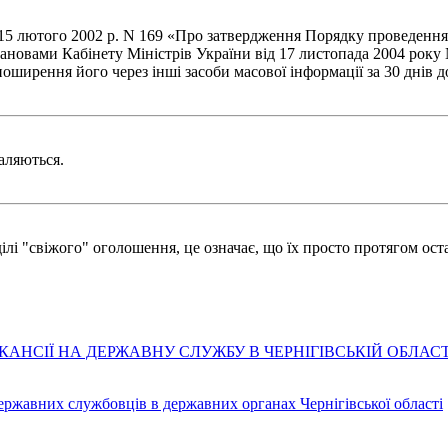
д 15 лютого 2002 р. N 169 «Про затвердження Порядку проведенн
ановами Кабінету Міністрів України від 17 листопада 2004 року N
оширення його через інші засоби масової інформації за 30 днів д
аляються.
лі "свіжого" оголошення, це означає, що їх просто протягом оста
АНСІЇ НА ДЕРЖАВНУ СЛУЖБУ В ЧЕРНІГІВСЬКІЙ ОБЛАСТ
державних службовців в державних органах Чернігівської області