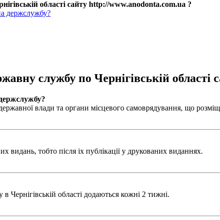
нігівській області сайту http://www.anodonta.com.ua ?
на держслужбу?
ржавну службу по Чернігівській області с
 держслужбу?
ержавної влади та органи місцевого самоврядування, що розміщен
х видань, тобто після іх публікації у друкованих виданнях.
в Чернігівській області додаються кожні 2 тижні.