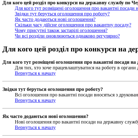
Для кого цей розділ про конкурси на державну службу по Чер
Для кого тут розміщені оголошення про вакантні посади 
Звідки тут беруться оголошення про роботу?
Як часто додаються нові оголошення?
Скільки часу дійсне оголошення про вакантну посаду?
Чому присутні також застарілі оголошення?
Чи всі розділи оновлюються однаково регулярно?
Для кого цей розділ про конкурси на де
Для кого тут розміщені оголошення про вакантні посади на
Для тих, хто хоче працевлаштуватися на роботу в органи д
Вернуться к началу
Звідки тут беруться оголошення про роботу?
Всі оголошення про вакантні посади вносяться з друковани
Вернуться к началу
Як часто додаються нові оголошення?
Нові оголошення про вакантні посади на державну службу 
Вернуться к началу