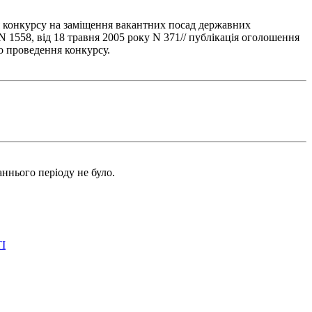
я конкурсу на заміщення вакантних посад державних
 1558, від 18 травня 2005 року N 371// публікація оголошення
о проведення конкурсу.
ннього періоду не було.
І