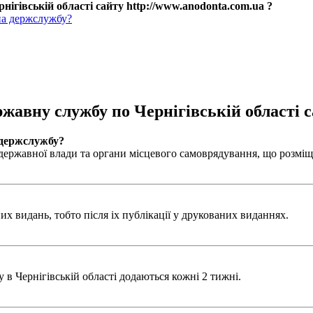
нігівській області сайту http://www.anodonta.com.ua ?
на держслужбу?
ржавну службу по Чернігівській області с
 держслужбу?
ержавної влади та органи місцевого самоврядування, що розміщен
х видань, тобто після іх публікації у друкованих виданнях.
в Чернігівській області додаються кожні 2 тижні.