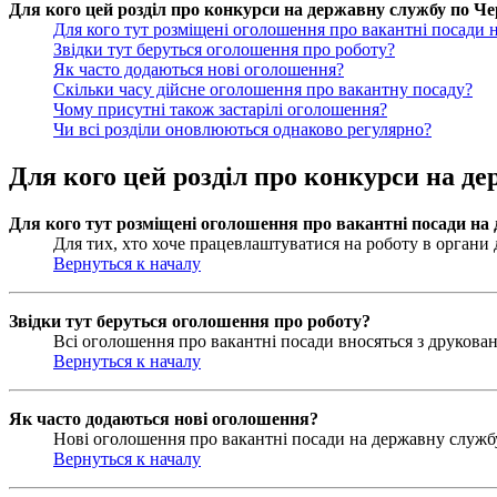
Для кого цей розділ про конкурси на державну службу по Чер
Для кого тут розміщені оголошення про вакантні посади 
Звідки тут беруться оголошення про роботу?
Як часто додаються нові оголошення?
Скільки часу дійсне оголошення про вакантну посаду?
Чому присутні також застарілі оголошення?
Чи всі розділи оновлюються однаково регулярно?
Для кого цей розділ про конкурси на де
Для кого тут розміщені оголошення про вакантні посади на
Для тих, хто хоче працевлаштуватися на роботу в органи д
Вернуться к началу
Звідки тут беруться оголошення про роботу?
Всі оголошення про вакантні посади вносяться з друковани
Вернуться к началу
Як часто додаються нові оголошення?
Нові оголошення про вакантні посади на державну службу 
Вернуться к началу