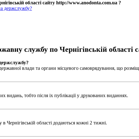
нігівській області сайту http://www.anodonta.com.ua ?
на держслужбу?
ржавну службу по Чернігівській області с
 держслужбу?
ержавної влади та органи місцевого самоврядування, що розміщен
х видань, тобто після іх публікації у друкованих виданнях.
в Чернігівській області додаються кожні 2 тижні.