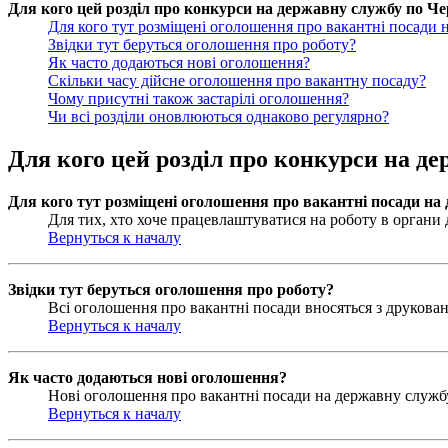
Для кого цей розділ про конкурси на державну службу по Чер
Для кого тут розміщені оголошення про вакантні посади 
Звідки тут беруться оголошення про роботу?
Як часто додаються нові оголошення?
Скільки часу дійсне оголошення про вакантну посаду?
Чому присутні також застарілі оголошення?
Чи всі розділи оновлюються однаково регулярно?
Для кого цей розділ про конкурси на де
Для кого тут розміщені оголошення про вакантні посади на
Для тих, хто хоче працевлаштуватися на роботу в органи д
Вернуться к началу
Звідки тут беруться оголошення про роботу?
Всі оголошення про вакантні посади вносяться з друковани
Вернуться к началу
Як часто додаються нові оголошення?
Нові оголошення про вакантні посади на державну службу 
Вернуться к началу