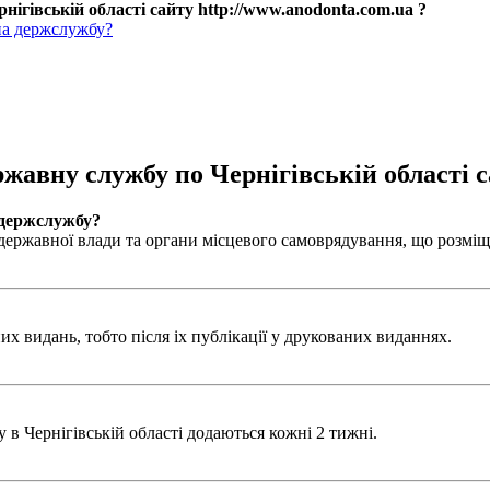
нігівській області сайту http://www.anodonta.com.ua ?
на держслужбу?
ржавну службу по Чернігівській області с
 держслужбу?
ержавної влади та органи місцевого самоврядування, що розміщен
х видань, тобто після іх публікації у друкованих виданнях.
в Чернігівській області додаються кожні 2 тижні.