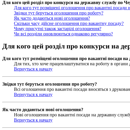
Для кого цей розділ про конкурси на державну службу по Чер
Для кого тут розміщені оголошення про вакантні посади 
Звідки тут беруться оголошення про роботу?
Як часто додаються нові оголошення?
Скільки часу дійсне оголошення про вакантну посаду?
Чому присутні також застарілі оголошення?
Чи всі розділи оновлюються однаково регулярно?
Для кого цей розділ про конкурси на де
Для кого тут розміщені оголошення про вакантні посади на
Для тих, хто хоче працевлаштуватися на роботу в органи д
Вернуться к началу
Звідки тут беруться оголошення про роботу?
Всі оголошення про вакантні посади вносяться з друковани
Вернуться к началу
Як часто додаються нові оголошення?
Нові оголошення про вакантні посади на державну службу 
Вернуться к началу