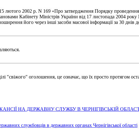
д 15 лютого 2002 р. N 169 «Про затвердження Порядку проведенн
ановами Кабінету Міністрів України від 17 листопада 2004 року N
оширення його через інші засоби масової інформації за 30 днів д
аляються.
лі "свіжого" оголошення, це означає, що їх просто протягом оста
АНСІЇ НА ДЕРЖАВНУ СЛУЖБУ В ЧЕРНІГІВСЬКІЙ ОБЛАСТ
державних службовців в державних органах Чернігівської області