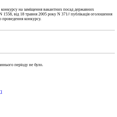
я конкурсу на заміщення вакантних посад державних
 1558, від 18 травня 2005 року N 371// публікація оголошення
о проведення конкурсу.
ннього періоду не було.
І